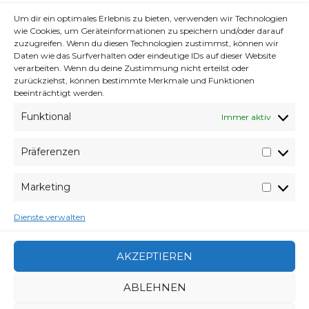
aktivieren
Cookie-Richtlinie
Um dir ein optimales Erlebnis zu bieten, verwenden wir Technologien
wie Cookies, um Geräteinformationen zu speichern und/oder darauf
zuzugreifen. Wenn du diesen Technologien zustimmst, können wir
ICH STIMME ZU
Daten wie das Surfverhalten oder eindeutige IDs auf dieser Website
verarbeiten. Wenn du deine Zustimmung nicht erteilst oder
zurückziehst, können bestimmte Merkmale und Funktionen
beeinträchtigt werden.
Funktional
Immer aktiv
Präferenzen
Präfer
Let’s Play vom Noob zum Pro xD oder so.
irgendwie liebe ich Valheim ja, wenn der
Marketing
Market
Gameloop nur etwas länger wäre, aber da
kommen ja bald die Aschenlande … und
Dienste verwalten
dann geht es wieder rund ^^
AKZEPTIEREN
VERABREDUNG
ABLEHNEN
1. AUGUST 2023
VERFASSER
WYVERES