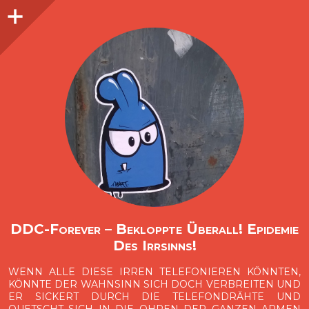
Seitenleiste
O
p
e
n
i
d
e
b
a
s
r
DDC-Forever – Bekloppte Überall! Epidemie
Des Irrsinns!
WENN ALLE DIESE IRREN TELEFONIEREN KÖNNTEN,
KÖNNTE DER WAHNSINN SICH DOCH VERBREITEN UND
ER SICKERT DURCH DIE TELEFONDRÄHTE UND
QUETSCHT SICH IN DIE OHREN DER GANZEN ARMEN