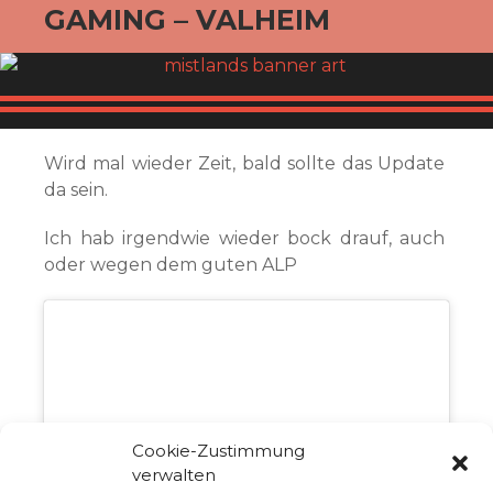
GAMING – VALHEIM
Wird mal wieder Zeit, bald sollte das Update
da sein.
Ich hab irgendwie wieder bock drauf, auch
oder wegen dem guten ALP
Cookie-Zustimmung
Klicke auf "Ich stimme zu", um Youtube zu
verwalten