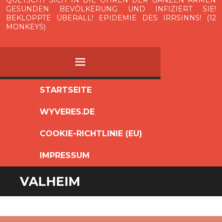
GESUNDEN BEVÖLKERUNG UND INFIZIERT SIE!
BEKLOPPTE ÜBERALL! EPIDEMIE DES IRRSINNS! (12
MONKEYS)
MENÜ
ZUM
STARTSEITE
INHALT
WYVERES.DE
SPRINGEN
COOKIE-RICHTLINIE (EU)
IMPRESSUM
VALHEIM