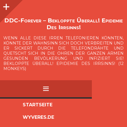
Seitenleiste
O
p
e
n
i
d
e
b
a
s
r
DDC-Forever – Bekloppte Überall! Epidemie
Des Irrsinns!
WENN ALLE DIESE IRREN TELEFONIEREN KÖNNTEN,
KÖNNTE DER WAHNSINN SICH DOCH VERBREITEN UND
ER SICKERT DURCH DIE TELEFONDRÄHTE UND
QUETSCHT SICH IN DIE OHREN DER GANZEN ARMEN
GESUNDEN BEVÖLKERUNG UND INFIZIERT SIE!
BEKLOPPTE ÜBERALL! EPIDEMIE DES IRRSINNS! (12
MONKEYS)
MENÜ
ZUM
STARTSEITE
INHALT
WYVERES.DE
SPRINGEN