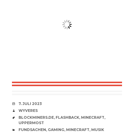
VERABREDUNG
7. JULI 2023
VERFASSER
WYVERES
SCHLAGWÖRTER
BLOCKMINERS.DE
,
FLASHBACK
,
MINECRAFT
,
UPPERMOST
CATEGORIES
FUNDSACHEN
,
GAMING
,
MINECRAFT
,
MUSIK