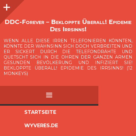
Seitenleiste
O
p
e
n
i
d
e
b
a
s
r
DDC-Forever – Bekloppte Überall! Epidemie
Des Irrsinns!
WENN ALLE DIESE IRREN TELEFONIEREN KÖNNTEN,
KÖNNTE DER WAHNSINN SICH DOCH VERBREITEN UND
ER SICKERT DURCH DIE TELEFONDRÄHTE UND
QUETSCHT SICH IN DIE OHREN DER GANZEN ARMEN
GESUNDEN BEVÖLKERUNG UND INFIZIERT SIE!
BEKLOPPTE ÜBERALL! EPIDEMIE DES IRRSINNS! (12
MONKEYS)
MENÜ
ZUM
STARTSEITE
INHALT
WYVERES.DE
SPRINGEN