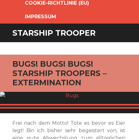
COOKIE-RICHTLINIE (EU)
IMPRESSUM
STARSHIP TROOPER
BUGS! BUGS! BUGS!
STARSHIP TROOPERS –
EXTERMINATION
Frei nach dem Motto! Töte es bevor es Eier
legt! Bin ich bisher sehr begeistert von, ist
eine gute Abwechslung zum alltäglichen