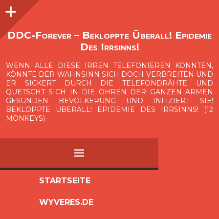
Seitenleiste
O
p
e
n
i
d
e
b
a
s
r
DDC-Forever – Bekloppte Überall! Epidemie
Des Irrsinns!
WENN ALLE DIESE IRREN TELEFONIEREN KÖNNTEN,
KÖNNTE DER WAHNSINN SICH DOCH VERBREITEN UND
ER SICKERT DURCH DIE TELEFONDRÄHTE UND
QUETSCHT SICH IN DIE OHREN DER GANZEN ARMEN
GESUNDEN BEVÖLKERUNG UND INFIZIERT SIE!
BEKLOPPTE ÜBERALL! EPIDEMIE DES IRRSINNS! (12
MONKEYS)
MENÜ
ZUM
STARTSEITE
INHALT
WYVERES.DE
SPRINGEN