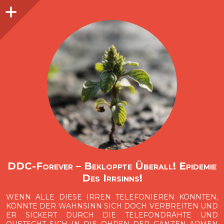
Seitenleiste
O
p
e
n
i
d
e
b
a
s
r
DDC-Forever – Bekloppte Überall! Epidemie
Des Irrsinns!
WENN ALLE DIESE IRREN TELEFONIEREN KÖNNTEN,
KÖNNTE DER WAHNSINN SICH DOCH VERBREITEN UND
ER SICKERT DURCH DIE TELEFONDRÄHTE UND