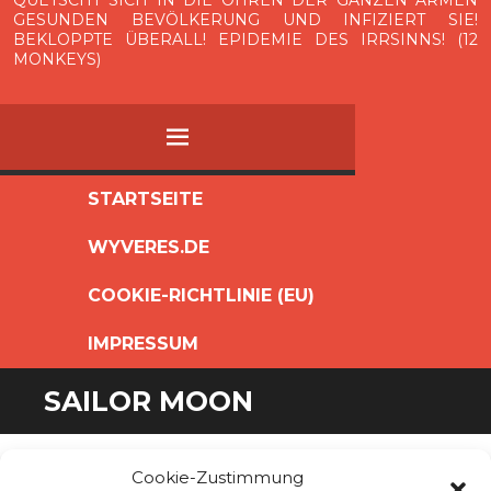
QUETSCHT SICH IN DIE OHREN DER GANZEN ARMEN
GESUNDEN BEVÖLKERUNG UND INFIZIERT SIE!
BEKLOPPTE ÜBERALL! EPIDEMIE DES IRRSINNS! (12
MONKEYS)
MENÜ
ZUM
STARTSEITE
INHALT
WYVERES.DE
SPRINGEN
COOKIE-RICHTLINIE (EU)
IMPRESSUM
SAILOR MOON
Cookie-Zustimmung