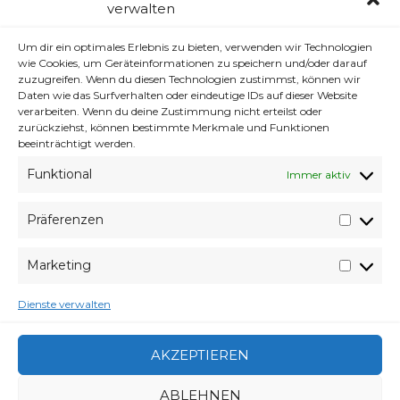
verwalten
SAILOR AMAZING – KERL IN
PAPIER SINGT … ACH SEHT
Um dir ein optimales Erlebnis zu bieten, verwenden wir Technologien
wie Cookies, um Geräteinformationen zu speichern und/oder darauf
SELBST
zuzugreifen. Wenn du diesen Technologien zustimmst, können wir
Daten wie das Surfverhalten oder eindeutige IDs auf dieser Website
verarbeiten. Wenn du deine Zustimmung nicht erteilst oder
zurückziehst, können bestimmte Merkmale und Funktionen
beeinträchtigt werden.
Klicke auf "Ich stimme zu", um Youtube zu
Funktional
Immer aktiv
aktivieren
Cookie-Richtlinie
Präferenzen
Präfer
ICH STIMME ZU
Marketing
Market
Dienste verwalten
(via
elvun.de
,
yt von dem kerl
)
Der Kanal von dem Kerl is voll davon … WTF :)
AKZEPTIEREN
VERABREDUNG
ABLEHNEN
6. JUNI 2013