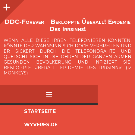
Seitenleiste
O
p
e
n
i
d
e
b
a
s
r
DDC-Forever – Bekloppte Überall! Epidemie
Des Irrsinns!
WENN ALLE DIESE IRREN TELEFONIEREN KÖNNTEN,
KÖNNTE DER WAHNSINN SICH DOCH VERBREITEN UND
ER SICKERT DURCH DIE TELEFONDRÄHTE UND
QUETSCHT SICH IN DIE OHREN DER GANZEN ARMEN
GESUNDEN BEVÖLKERUNG UND INFIZIERT SIE!
BEKLOPPTE ÜBERALL! EPIDEMIE DES IRRSINNS! (12
MONKEYS)
MENÜ
ZUM
STARTSEITE
INHALT
WYVERES.DE
SPRINGEN