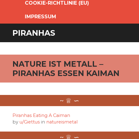
COOKIE-RICHTLINIE (EU)
IMPRESSUM
PIRANHAS
NATURE IST METALL –
PIRANHAS ESSEN KAIMAN
Piranhas Eating A Caiman
by
u/Giettus
in
natureismetal