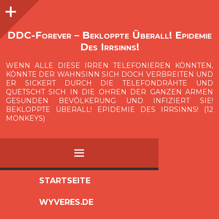
Seitenleiste
O
p
e
n
i
d
e
b
a
s
r
DDC-Forever – Bekloppte Überall! Epidemie
Des Irrsinns!
WENN ALLE DIESE IRREN TELEFONIEREN KÖNNTEN,
KÖNNTE DER WAHNSINN SICH DOCH VERBREITEN UND
ER SICKERT DURCH DIE TELEFONDRÄHTE UND
QUETSCHT SICH IN DIE OHREN DER GANZEN ARMEN
GESUNDEN BEVÖLKERUNG UND INFIZIERT SIE!
BEKLOPPTE ÜBERALL! EPIDEMIE DES IRRSINNS! (12
MONKEYS)
MENÜ
ZUM
STARTSEITE
INHALT
WYVERES.DE
SPRINGEN