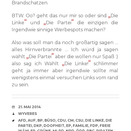
Brandschatzen.
BTW. Oo? geht das nur mir so oder sind
Die
Linke
und
Die Partei
die einzigen die
Irgendwie sinnige Werbespots machen?
Also was soll man da noch großartig sagen …
alles Hirnverbrannte … Ich würd ja sagen
wählt
Die Partei
aber die wollen nur Spaß :)
also sag ich Wählt
Die Linke!
schlimmer
geht ja immer aber irgendwie sollte mal
wenigstens einmal versuchen Links vom rand
zu sein.
VERABREDUNG
21. MAI 2014
VERFASSER
WYVERES
SCHLAGWÖRTER
AFD
,
AUF
,
BP
,
BÜSO
,
CDU
,
CM
,
CSU
,
DIE LINKE
,
DIE
PARTEI
,
DKP
,
DOOFHEIT
,
EP
,
FAMILIE
,
FDP
,
FREIE
WÄHLER
,
GRÜNE
,
MLPD
,
NPD
,
ÖDP
,
PBC
,
PIRATEN
,