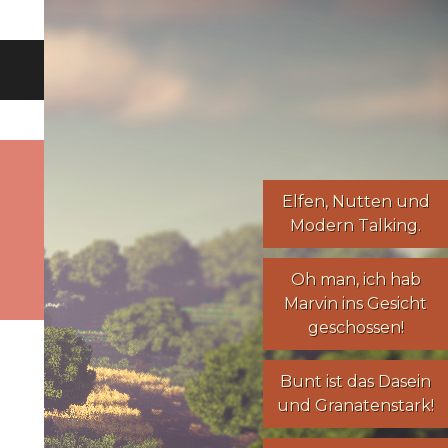
Elfen
,
Nutten
und
Modern Talking
.
Oh man, ich hab
Marvin ins Gesicht
geschossen!
Bunt ist das Dasein
und Granatenstark!