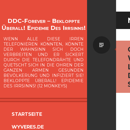
DDC-Forever – Bekloppte
Überall! Epidemie Des Irrsinns!
WENN ALLE DIESE IRREN
Standa
TELEFONIEREN KÖNNTEN, KÖNNTE
DER WAHNSINN SICH DOCH
VERBREITEN UND ER SICKERT
DURCH DIE TELEFONDRÄHTE UND
QUETSCHT SICH IN DIE OHREN DER
GANZEN ARMEN GESUNDEN
BEVÖLKERUNG UND INFIZIERT SIE!
BEKLOPPTE ÜBERALL! EPIDEMIE
DES IRRSINNS! (12 MONKEYS)
ZUM
STARTSEITE
INHALT
WYVERES.DE
SPRINGEN