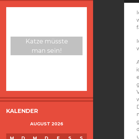
Katze müsste
man sein!
KALENDER
AUGUST 2026
M
D
M
D
F
S
S