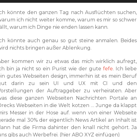
Ich könnte den ganzen Tag nach Ausflüchten suchen,
warum ich nicht weiter komme, warum es mir so schwer
fällt, warum ich Dinge nie enden lassen kann.
Ich könnte auch genau so gut steine anmalen. Beides
wird nichts bringen außer Ablenkung.
Aber kommen wir zu etwas das mich wirklich aufregt,
ich bin ja nicht so ein Purist wie der gute
fefe
. Ich liebe
ein gutes Webseiten design, immerhin ist es mein Beruf
gut darin zu sein UI und UX mit CI und den
Vorstellungen der Auftraggeber zu verheiraten. Aber
was diese ganzen Webseiten Nachrichten Portale an
Drecks Webseiten in die Welt kotzen … Junge da klappt
mirs Messer in der Hose auf. wenn von einer Webseite
gerade mal 30% der eigentlich News Artikel an Inhalt ist
dann hat die Firma dahinter den knall nicht gehört. Ja
uns gibs auch Werbefrei. (hier ABO XYZ einfügen)