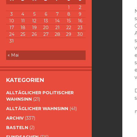
1
2
3
4
5
6
7
8
9
10
11
12
13
14
15
16
17
18
19
20
21
22
23
24
25
26
27
28
29
30
31
« Mai
KATEGORIEN
ALLTÄGLICHER POLITISCHER
s
WAHNSINN
(21)
ALLTÄGLICHER WAHNSINN
(41)
m
ARCHIV
(337)
BASTELN
(2)