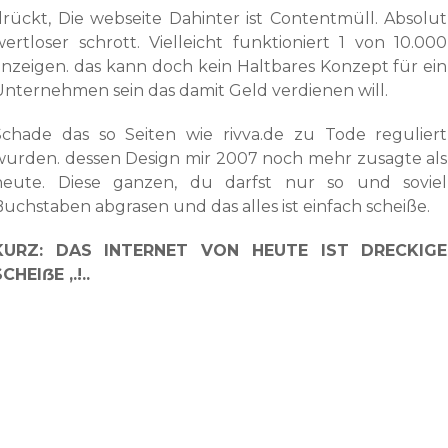
drückt, Die webseite Dahinter ist Contentmüll. Absolut
wertloser schrott. Vielleicht funktioniert 1 von 10.000
anzeigen. das kann doch kein Haltbares Konzept für ein
Unternehmen sein das damit Geld verdienen will.
Schade das so Seiten wie rivva.de zu Tode reguliert
wurden. dessen Design mir 2007 noch mehr zusagte als
heute. Diese ganzen, du darfst nur so und soviel
Buchstaben abgrasen und das alles ist einfach scheiße.
KURZ: DAS INTERNET VON HEUTE IST DRECKIGE
CHEIẞE ,.!..