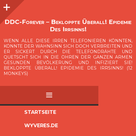
Seitenleiste
O
p
e
n
i
d
e
b
a
s
r
DDC-Forever – Bekloppte Überall! Epidemie
Des Irrsinns!
WENN ALLE DIESE IRREN TELEFONIEREN KÖNNTEN,
KÖNNTE DER WAHNSINN SICH DOCH VERBREITEN UND
ER SICKERT DURCH DIE TELEFONDRÄHTE UND
QUETSCHT SICH IN DIE OHREN DER GANZEN ARMEN
GESUNDEN BEVÖLKERUNG UND INFIZIERT SIE!
BEKLOPPTE ÜBERALL! EPIDEMIE DES IRRSINNS! (12
MONKEYS)
MENÜ
ZUM
STARTSEITE
INHALT
WYVERES.DE
SPRINGEN