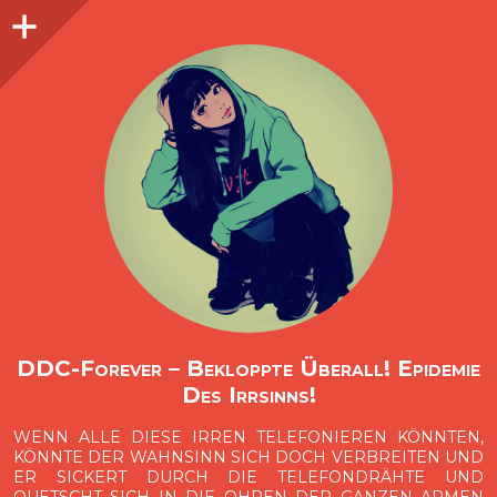
Seitenleiste
O
p
e
n
i
d
e
b
a
s
r
DDC-Forever – Bekloppte Überall! Epidemie
Des Irrsinns!
WENN ALLE DIESE IRREN TELEFONIEREN KÖNNTEN,
KÖNNTE DER WAHNSINN SICH DOCH VERBREITEN UND
ER SICKERT DURCH DIE TELEFONDRÄHTE UND