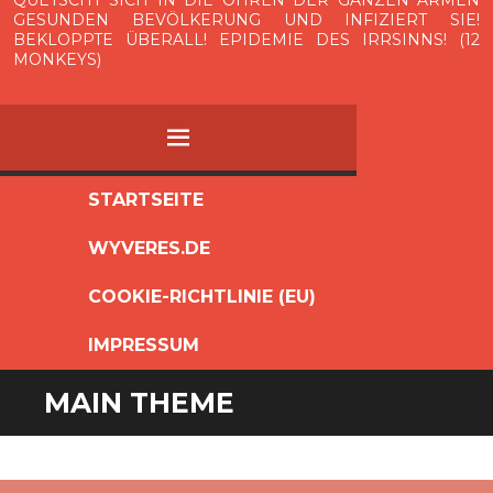
QUETSCHT SICH IN DIE OHREN DER GANZEN ARMEN
GESUNDEN BEVÖLKERUNG UND INFIZIERT SIE!
BEKLOPPTE ÜBERALL! EPIDEMIE DES IRRSINNS! (12
MONKEYS)
MENÜ
ZUM
STARTSEITE
INHALT
WYVERES.DE
SPRINGEN
COOKIE-RICHTLINIE (EU)
IMPRESSUM
MAIN THEME