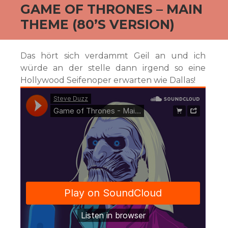
GAME OF THRONES – MAIN
THEME (80’S VERSION)
Das hört sich verdammt Geil an und ich
würde an der stelle dann irgend so eine
Hollywood Seifenoper erwarten wie Dallas!