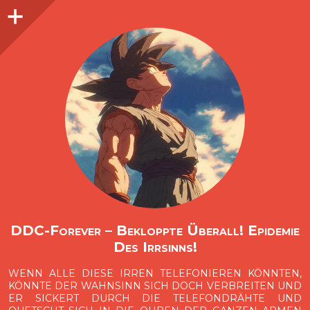
Seitenleiste
O
p
e
n
i
d
e
b
a
s
r
DDC-Forever – Bekloppte Überall! Epidemie
Des Irrsinns!
WENN ALLE DIESE IRREN TELEFONIEREN KÖNNTEN,
KÖNNTE DER WAHNSINN SICH DOCH VERBREITEN UND
ER SICKERT DURCH DIE TELEFONDRÄHTE UND