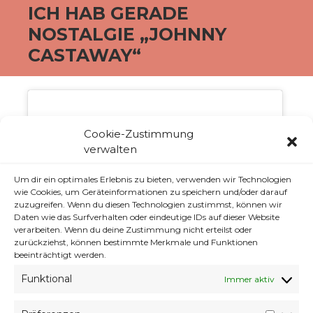
ICH HAB GERADE
NOSTALGIE „JOHNNY
CASTAWAY“
Cookie-Zustimmung
verwalten
Um dir ein optimales Erlebnis zu bieten, verwenden wir Technologien
Klicke auf "Ich stimme zu", um Youtube zu
wie Cookies, um Geräteinformationen zu speichern und/oder darauf
aktivieren
zuzugreifen. Wenn du diesen Technologien zustimmst, können wir
Cookie-Richtlinie
Daten wie das Surfverhalten oder eindeutige IDs auf dieser Website
verarbeiten. Wenn du deine Zustimmung nicht erteilst oder
ICH STIMME ZU
zurückziehst, können bestimmte Merkmale und Funktionen
beeinträchtigt werden.
Funktional
Immer aktiv