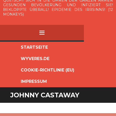
QUETSCHT SICH IN DIE OHREN DER GANZEN ARMEN
GESUNDEN BEVÖLKERUNG UND INFIZIERT SIE!
BEKLOPPTE ÜBERALL! EPIDEMIE DES IRRSINNS! (12
MONKEYS)
MENÜ
ZUM
STARTSEITE
INHALT
WYVERES.DE
SPRINGEN
COOKIE-RICHTLINIE (EU)
IMPRESSUM
JOHNNY CASTAWAY