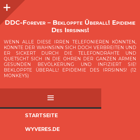
Seitenleiste
O
p
e
n
i
d
e
b
a
s
r
DDC-Forever – Bekloppte Überall! Epidemie
Des Irrsinns!
WENN ALLE DIESE IRREN TELEFONIEREN KÖNNTEN,
KÖNNTE DER WAHNSINN SICH DOCH VERBREITEN UND
ER SICKERT DURCH DIE TELEFONDRÄHTE UND
QUETSCHT SICH IN DIE OHREN DER GANZEN ARMEN
GESUNDEN BEVÖLKERUNG UND INFIZIERT SIE!
BEKLOPPTE ÜBERALL! EPIDEMIE DES IRRSINNS! (12
MONKEYS)
MENÜ
ZUM
STARTSEITE
INHALT
WYVERES.DE
SPRINGEN