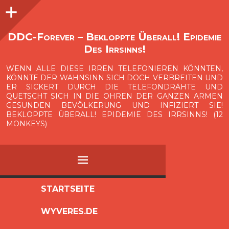
Seitenleiste
O
p
e
n
i
d
e
b
a
s
r
DDC-Forever – Bekloppte Überall! Epidemie
Des Irrsinns!
WENN ALLE DIESE IRREN TELEFONIEREN KÖNNTEN,
KÖNNTE DER WAHNSINN SICH DOCH VERBREITEN UND
ER SICKERT DURCH DIE TELEFONDRÄHTE UND
QUETSCHT SICH IN DIE OHREN DER GANZEN ARMEN
GESUNDEN BEVÖLKERUNG UND INFIZIERT SIE!
BEKLOPPTE ÜBERALL! EPIDEMIE DES IRRSINNS! (12
MONKEYS)
MENÜ
ZUM
STARTSEITE
INHALT
WYVERES.DE
SPRINGEN