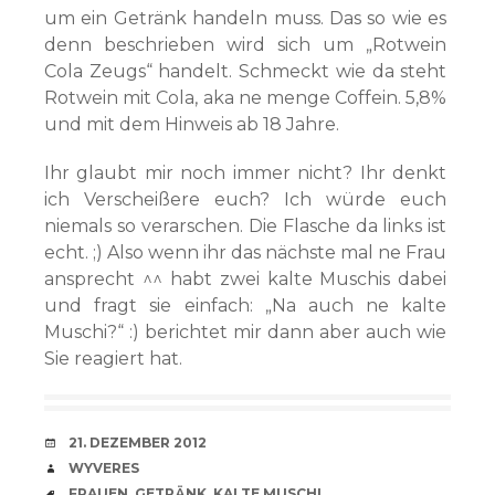
um ein Getränk handeln muss. Das so wie es
denn beschrieben wird sich um „Rotwein
Cola Zeugs“ handelt. Schmeckt wie da steht
Rotwein mit Cola, aka ne menge Coffein. 5,8%
und mit dem Hinweis ab 18 Jahre.
Ihr glaubt mir noch immer nicht? Ihr denkt
ich Verscheißere euch? Ich würde euch
niemals so verarschen. Die Flasche da links ist
echt. ;) Also wenn ihr das nächste mal ne Frau
ansprecht ^^ habt zwei kalte Muschis dabei
und fragt sie einfach: „Na auch ne kalte
Muschi?“ :) berichtet mir dann aber auch wie
Sie reagiert hat.
VERABREDUNG
21. DEZEMBER 2012
VERFASSER
WYVERES
SCHLAGWÖRTER
FRAUEN
,
GETRÄNK
,
KALTE MUSCHI