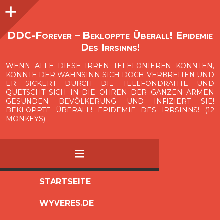
Seitenleiste
O
p
e
n
i
d
e
b
a
s
r
DDC-Forever – Bekloppte Überall! Epidemie
Des Irrsinns!
WENN ALLE DIESE IRREN TELEFONIEREN KÖNNTEN,
KÖNNTE DER WAHNSINN SICH DOCH VERBREITEN UND
ER SICKERT DURCH DIE TELEFONDRÄHTE UND
QUETSCHT SICH IN DIE OHREN DER GANZEN ARMEN
GESUNDEN BEVÖLKERUNG UND INFIZIERT SIE!
BEKLOPPTE ÜBERALL! EPIDEMIE DES IRRSINNS! (12
MONKEYS)
MENÜ
ZUM
STARTSEITE
INHALT
WYVERES.DE
SPRINGEN