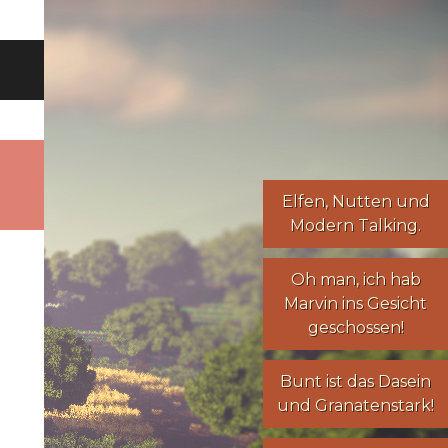
Elfen
,
Nutten
und
Modern Talking
.
Oh man, ich hab
Marvin ins Gesicht
geschossen!
Bunt ist das Dasein
und Granatenstark!