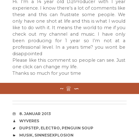
Hi. I’m a 14 year old DJ/Producer with 1 year
experience. I know there’s a lot of comments like
these and this can frustrate some people. We
only have one shot at life and this is what I would
like to do with it. It means the world to me if you
check out my channel and music. I have only
been producing for 1 year so I’m not at a
professional level. In a years time? you wont be
disappointed
Please like this comment so people can see. Just
one click can change my life.
Thanks so much for your time
VERABREDUNG
8. JANUAR 2013
VERFASSER
WYVERES
SCHLAGWÖRTER
DUPSTEP
,
ELECTRO
,
PENGUIN SOUP
CATEGORIES
MUSIK
,
SINNESEXPLOSION