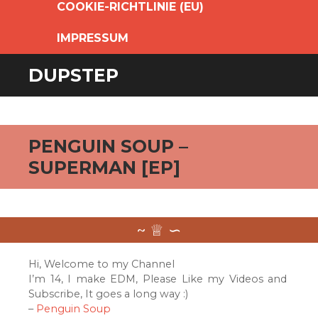
COOKIE-RICHTLINIE (EU)
IMPRESSUM
DUPSTEP
PENGUIN SOUP –
SUPERMAN [EP]
Hi, Welcome to my Channel
I’m 14, I make EDM, Please Like my Videos and
Subscribe, It goes a long way :)
–
Penguin Soup