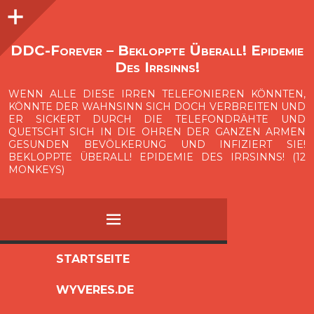
Seitenleiste
O
p
e
n
i
d
e
b
a
s
r
DDC-Forever – Bekloppte Überall! Epidemie
Des Irrsinns!
WENN ALLE DIESE IRREN TELEFONIEREN KÖNNTEN,
KÖNNTE DER WAHNSINN SICH DOCH VERBREITEN UND
ER SICKERT DURCH DIE TELEFONDRÄHTE UND
QUETSCHT SICH IN DIE OHREN DER GANZEN ARMEN
GESUNDEN BEVÖLKERUNG UND INFIZIERT SIE!
BEKLOPPTE ÜBERALL! EPIDEMIE DES IRRSINNS! (12
MONKEYS)
MENÜ
ZUM
STARTSEITE
INHALT
WYVERES.DE
SPRINGEN