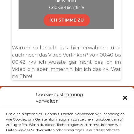
aktivieren
Cookie-Richtlinie
ICH STIMME ZU
Warum sollte ich das hier erwähnen und
auch noch das Video Verlinken? von 00:40 bis
00:42 ^^v ich wusste gar nicht das ich im
Video bin aber immerhin bin ich das ^^. Wat
ne Ehre!
Cookie-Zustimmung
verwalten
Hefte raus – Klassenarbeit: Bitte nehmt eure
Glitterstifte zur Hand und streicht euch diese
Um dir ein optimales Erlebnis zu bieten, verwenden wir Technologien
Daten im Kalender an: Vom 29. bis zum 31.
wie Cookies, um Geräteinformationen zu speichern und/oder darauf
August 2014 werden wir uns wieder in Bralitz
zuzugreifen. Wenn du diesen Technologien zustimmst, können wir
Daten wie das Surfverhalten oder eindeutige IDs auf dieser Website
treffen. Kommt nur alle vorbei und verbringt