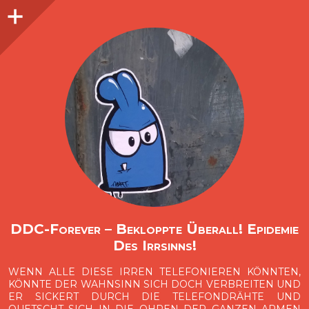
Seitenleiste
O
p
e
n
i
d
e
b
a
s
r
DDC-Forever – Bekloppte Überall! Epidemie
Des Irrsinns!
WENN ALLE DIESE IRREN TELEFONIEREN KÖNNTEN,
KÖNNTE DER WAHNSINN SICH DOCH VERBREITEN UND
ER SICKERT DURCH DIE TELEFONDRÄHTE UND
QUETSCHT SICH IN DIE OHREN DER GANZEN ARMEN