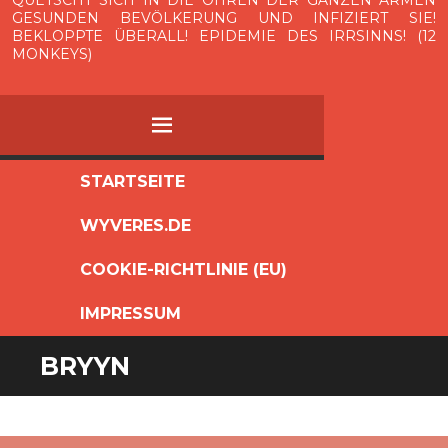
GESUNDEN BEVÖLKERUNG UND INFIZIERT SIE!
BEKLOPPTE ÜBERALL! EPIDEMIE DES IRRSINNS! (12
MONKEYS)
MENÜ
ZUM
STARTSEITE
INHALT
WYVERES.DE
SPRINGEN
COOKIE-RICHTLINIE (EU)
IMPRESSUM
BRYYN