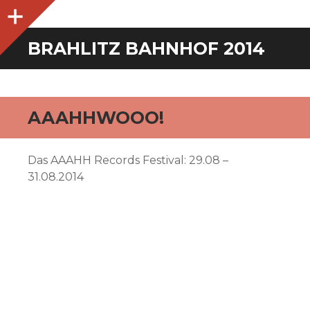
O
p
e
n
i
d
e
b
a
s
r
BRAHLITZ BAHNHOF 2014
AAAHHWOOO!
Das AAAHH Records Festival: 29.08 –
31.08.2014