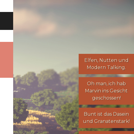
Elfen
,
Nutten
und
Modern Talking
.
Oh man, ich hab
Marvin ins Gesicht
geschossen!
Bunt ist das Dasein
und Granatenstark!