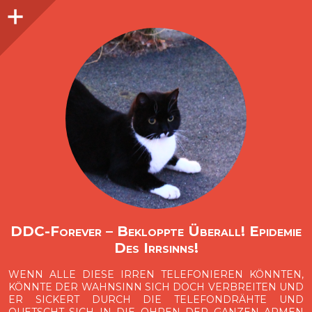
Seitenleiste
O
p
e
n
i
d
e
b
a
s
r
DDC-Forever – Bekloppte Überall! Epidemie
Des Irrsinns!
WENN ALLE DIESE IRREN TELEFONIEREN KÖNNTEN,
KÖNNTE DER WAHNSINN SICH DOCH VERBREITEN UND
ER SICKERT DURCH DIE TELEFONDRÄHTE UND