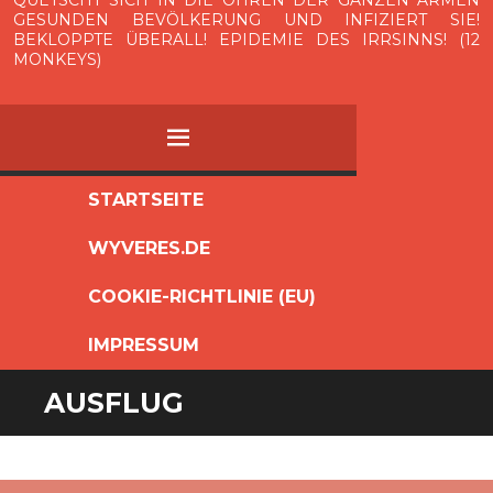
QUETSCHT SICH IN DIE OHREN DER GANZEN ARMEN
GESUNDEN BEVÖLKERUNG UND INFIZIERT SIE!
BEKLOPPTE ÜBERALL! EPIDEMIE DES IRRSINNS! (12
MONKEYS)
MENÜ
ZUM
STARTSEITE
INHALT
WYVERES.DE
SPRINGEN
COOKIE-RICHTLINIE (EU)
IMPRESSUM
AUSFLUG