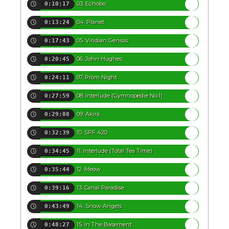
03. Echobo
0:10:17
04. Planet
0:13:24
05. Viridian Genisis
0:17:43
06. John Hughes
0:20:45
07. Prom Night
0:24:11
08. Interlude (Gymnopedie No.1)
0:27:59
09. Akira
0:29:08
10. SPF 420
0:32:39
11. Interlude (Total Tea Time)
0:34:45
12. Meow
0:35:44
13. Canal Paradise
0:39:16
14. Snow Angels
0:43:49
15. In The Basement
0:48:27