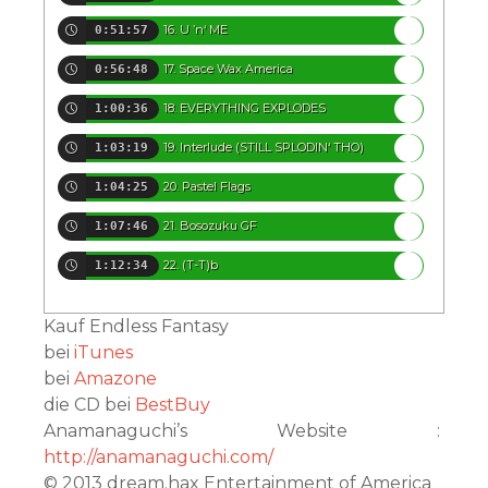
16. U ’n‘ ME
0:51:57
17. Space Wax America
0:56:48
18. EVERYTHING EXPLODES
1:00:36
19. Interlude (STILL SPLODIN‘ THO)
1:03:19
20. Pastel Flags
1:04:25
21. Bosozuku GF
1:07:46
22. (T-T)b
1:12:34
Kauf Endless Fantasy
bei
iTunes
bei
Amazone
die CD bei
BestBuy
Anamanaguchi’s Website :
http://anamanaguchi.com/
© 2013 dream.hax Entertainment of America