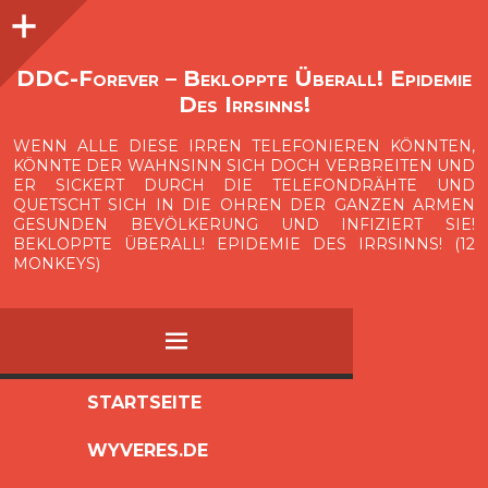
Seitenleiste
O
p
e
n
i
d
e
b
a
s
r
DDC-Forever – Bekloppte Überall! Epidemie
Des Irrsinns!
WENN ALLE DIESE IRREN TELEFONIEREN KÖNNTEN,
KÖNNTE DER WAHNSINN SICH DOCH VERBREITEN UND
ER SICKERT DURCH DIE TELEFONDRÄHTE UND
QUETSCHT SICH IN DIE OHREN DER GANZEN ARMEN
GESUNDEN BEVÖLKERUNG UND INFIZIERT SIE!
BEKLOPPTE ÜBERALL! EPIDEMIE DES IRRSINNS! (12
MONKEYS)
MENÜ
ZUM
STARTSEITE
INHALT
WYVERES.DE
SPRINGEN