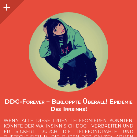
Seitenleiste
O
p
e
n
i
d
e
b
a
s
r
DDC-Forever – Bekloppte Überall! Epidemie
Des Irrsinns!
WENN ALLE DIESE IRREN TELEFONIEREN KÖNNTEN,
KÖNNTE DER WAHNSINN SICH DOCH VERBREITEN UND
ER SICKERT DURCH DIE TELEFONDRÄHTE UND