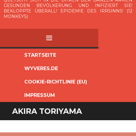
QUETSCHT SICH IN DIE OHREN DER GANZEN ARMEN
GESUNDEN BEVÖLKERUNG UND INFIZIERT SIE!
BEKLOPPTE ÜBERALL! EPIDEMIE DES IRRSINNS! (12
MONKEYS)
MENÜ
ZUM
STARTSEITE
INHALT
WYVERES.DE
SPRINGEN
COOKIE-RICHTLINIE (EU)
IMPRESSUM
AKIRA TORIYAMA