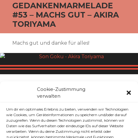
GEDANKENMARMELADE
#53 – MACHS GUT – AKIRA
TORIYAMA
Machs gut und danke für alles!
Dragon Ball war in meiner frühsten Kindheit
Cookie-Zustimmung
das Ereignis das mich am meisten geprägt
verwalten
hat. Heute habe ich sehr viele gute
Erinnerungen an DB und allem was damit zu
Um dir ein optimales Erlebnis zu bieten, verwenden wir Technologien
tun hat. Seis der Broly Film den ich in
wie Cookies, um Geräteinformationen zu speichern und/oder darauf
zuzugreifen. Wenn du diesen Technologien zustimmst, können wir
Wolfsburg in einem Ausverkauften Kino
Daten wie das Surfverhalten oder eindeutige IDs auf dieser Website
gesehen habe und ihn absolut gefeiert habe.
verarbeiten. Wenn du deine Zustimmung nicht erteilst oder
zurückziehst, können bestimmte Merkmale und Funktionen