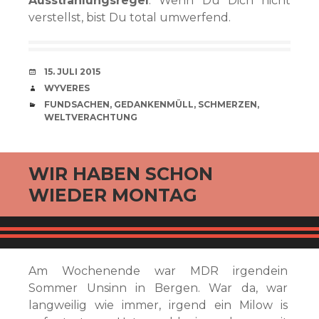
Ausstrahlungsregel
. Wenn Du Dich nicht
verstellst, bist Du total umwerfend.
VERABREDUNG
15. JULI 2015
VERFASSER
WYVERES
CATEGORIES
FUNDSACHEN
,
GEDANKENMÜLL
,
SCHMERZEN
,
WELTVERACHTUNG
WIR HABEN SCHON
WIEDER MONTAG
Am Wochenende war MDR irgendein
Sommer Unsinn in Bergen. War da, war
langweilig wie immer, irgend ein Milow is