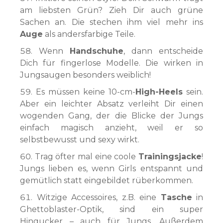
am liebsten Grün? Zieh Dir auch grüne
Sachen an. Die stechen ihm viel mehr ins
Auge
als andersfarbige Teile.
Wenn
Handschuhe
, dann entscheide
Dich für fingerlose Modelle. Die wirken in
Jungsaugen besonders weiblich!
Es müssen keine 10-cm-
High-Heels
sein.
Aber ein leichter Absatz verleiht Dir einen
wogenden Gang, der die Blicke der Jungs
einfach magisch anzieht, weil er so
selbstbewusst und sexy wirkt.
Trag öfter mal eine coole
Trainingsjacke
!
Jungs lieben es, wenn Girls entspannt und
gemütlich statt eingebildet rüberkommen.
Witzige Accessoires, z.B. eine
Tasche
in
Ghettoblaster-Optik, sind ein super
Hingucker – auch für Jungs. Außerdem