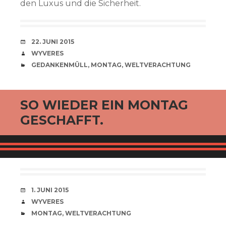
den Luxus und die Sicherheit.
VERABREDUNG
22. JUNI 2015
VERFASSER
WYVERES
CATEGORIES
GEDANKENMÜLL
,
MONTAG
,
WELTVERACHTUNG
SO WIEDER EIN MONTAG
GESCHAFFT.
VERABREDUNG
1. JUNI 2015
VERFASSER
WYVERES
CATEGORIES
MONTAG
,
WELTVERACHTUNG