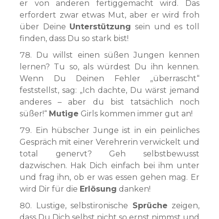
er von anderen fertiggemacht wird. Das
erfordert zwar etwas Mut, aber er wird froh
über Deine
Unterstützung
sein und es toll
finden, dass Du so stark bist!
Du willst einen süßen Jungen kennen
lernen? Tu so, als würdest Du ihn kennen.
Wenn Du Deinen Fehler „überrascht“
feststellst, sag: „Ich dachte, Du wärst jemand
anderes – aber du bist tatsächlich noch
süßer!“
Mutige
Girls kommen immer gut an!
Ein hübscher Junge ist in ein peinliches
Gespräch mit einer Verehrerin verwickelt und
total genervt? Geh selbstbewusst
dazwischen. Hak Dich einfach bei ihm unter
und frag ihn, ob er was essen gehen mag. Er
wird Dir für die
Erlösung
danken!
Lustige, selbstironische
Sprüche
zeigen,
dass Du Dich selbst nicht so ernst nimmst und