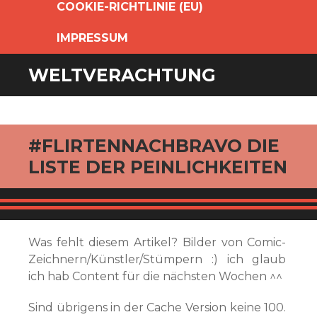
COOKIE-RICHTLINIE (EU)
IMPRESSUM
WELTVERACHTUNG
#FLIRTENNACHBRAVO DIE
LISTE DER PEINLICHKEITEN
Was fehlt diesem Artikel? Bilder von Comic-
Zeichnern/Künstler/Stümpern :) ich glaub
ich hab Content für die nächsten Wochen ^^
Sind übrigens in der Cache Version keine 100.