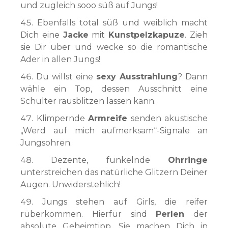
und zugleich sooo süß auf Jungs!
Ebenfalls total süß und weiblich macht
Dich eine
Jacke
mit
Kunstpelzkapuze
. Zieh
sie Dir über und wecke so die romantische
Ader in allen Jungs!
Du willst eine
sexy Ausstrahlung
? Dann
wähle ein Top, dessen Ausschnitt eine
Schulter rausblitzen lassen kann.
Klimpernde
Armreife
senden akustische
„Werd auf mich aufmerksam“-Signale an
Jungsohren.
Dezente, funkelnde
Ohrringe
unterstreichen das natürliche Glitzern Deiner
Augen. Unwiderstehlich!
Jungs stehen auf Girls, die reifer
rüberkommen. Hierfür sind
Perlen
der
absolute Geheimtipp. Sie machen Dich in