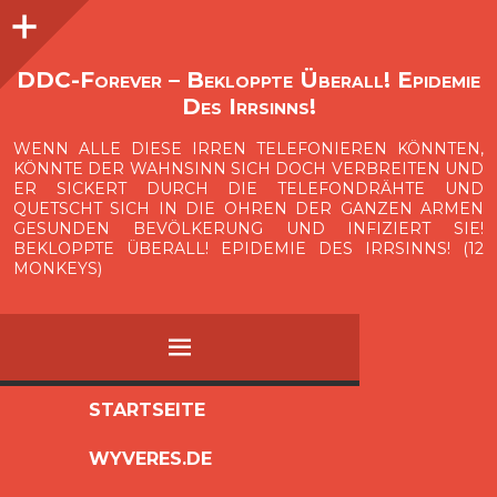
Seitenleiste
O
p
e
n
i
d
e
b
a
s
r
DDC-Forever – Bekloppte Überall! Epidemie
Des Irrsinns!
WENN ALLE DIESE IRREN TELEFONIEREN KÖNNTEN,
KÖNNTE DER WAHNSINN SICH DOCH VERBREITEN UND
ER SICKERT DURCH DIE TELEFONDRÄHTE UND
QUETSCHT SICH IN DIE OHREN DER GANZEN ARMEN
GESUNDEN BEVÖLKERUNG UND INFIZIERT SIE!
BEKLOPPTE ÜBERALL! EPIDEMIE DES IRRSINNS! (12
MONKEYS)
MENÜ
ZUM
STARTSEITE
INHALT
WYVERES.DE
SPRINGEN