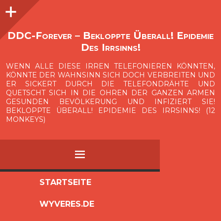
Seitenleiste
O
p
e
n
i
d
e
b
a
s
r
DDC-Forever – Bekloppte Überall! Epidemie
Des Irrsinns!
WENN ALLE DIESE IRREN TELEFONIEREN KÖNNTEN,
KÖNNTE DER WAHNSINN SICH DOCH VERBREITEN UND
ER SICKERT DURCH DIE TELEFONDRÄHTE UND
QUETSCHT SICH IN DIE OHREN DER GANZEN ARMEN
GESUNDEN BEVÖLKERUNG UND INFIZIERT SIE!
BEKLOPPTE ÜBERALL! EPIDEMIE DES IRRSINNS! (12
MONKEYS)
MENÜ
ZUM
STARTSEITE
INHALT
WYVERES.DE
SPRINGEN