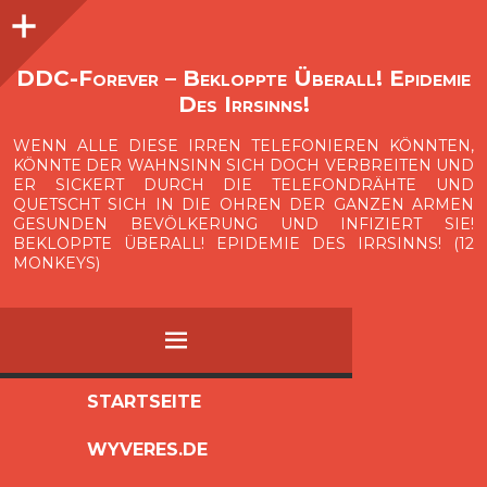
Seitenleiste
O
p
e
n
i
d
e
b
a
s
r
DDC-Forever – Bekloppte Überall! Epidemie
Des Irrsinns!
WENN ALLE DIESE IRREN TELEFONIEREN KÖNNTEN,
KÖNNTE DER WAHNSINN SICH DOCH VERBREITEN UND
ER SICKERT DURCH DIE TELEFONDRÄHTE UND
QUETSCHT SICH IN DIE OHREN DER GANZEN ARMEN
GESUNDEN BEVÖLKERUNG UND INFIZIERT SIE!
BEKLOPPTE ÜBERALL! EPIDEMIE DES IRRSINNS! (12
MONKEYS)
MENÜ
ZUM
STARTSEITE
INHALT
WYVERES.DE
SPRINGEN