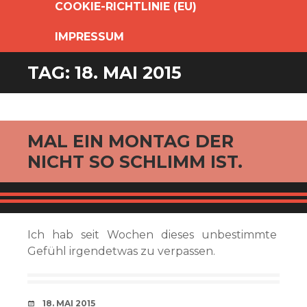
COOKIE-RICHTLINIE (EU)
IMPRESSUM
TAG:
18. MAI 2015
MAL EIN MONTAG DER
NICHT SO SCHLIMM IST.
Ich hab seit Wochen dieses unbestimmte
Gefühl irgendetwas zu verpassen.
VERABREDUNG
18. MAI 2015