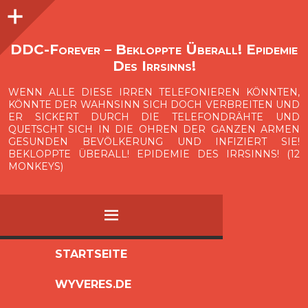
Seitenleiste
O
p
e
n
i
d
e
b
a
s
r
DDC-Forever – Bekloppte Überall! Epidemie
Des Irrsinns!
WENN ALLE DIESE IRREN TELEFONIEREN KÖNNTEN,
KÖNNTE DER WAHNSINN SICH DOCH VERBREITEN UND
ER SICKERT DURCH DIE TELEFONDRÄHTE UND
QUETSCHT SICH IN DIE OHREN DER GANZEN ARMEN
GESUNDEN BEVÖLKERUNG UND INFIZIERT SIE!
BEKLOPPTE ÜBERALL! EPIDEMIE DES IRRSINNS! (12
MONKEYS)
MENÜ
ZUM
STARTSEITE
INHALT
WYVERES.DE
SPRINGEN