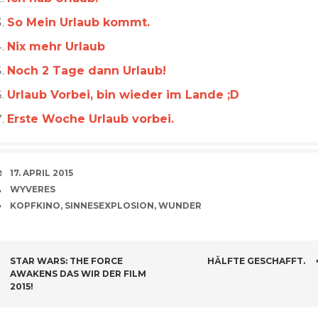
So Mein Urlaub kommt.
Nix mehr Urlaub
Noch 2 Tage dann Urlaub!
Urlaub Vorbei, bin wieder im Lande ;D
Erste Woche Urlaub vorbei.
VERABREDUNG
17. APRIL 2015
VERFASSER
WYVERES
CATEGORIES
KOPFKINO
,
SINNESEXPLOSION
,
WUNDER
BEITRAGSNAVIGATION
STAR WARS: THE FORCE
HÄLFTE GESCHAFFT.
AWAKENS DAS WIR DER FILM
2015!