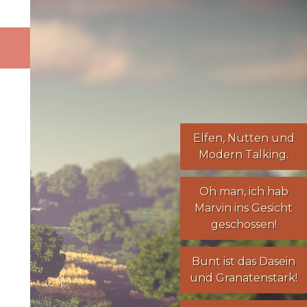
Elfen
,
Nutten
und
Modern Talking
.
Oh man, ich hab
Marvin ins Gesicht
geschossen!
Bunt ist das Dasein
und Granatenstark!