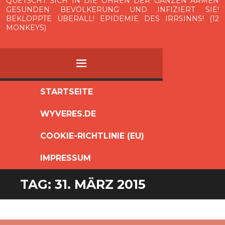
QUETSCHT SICH IN DIE OHREN DER GANZEN ARMEN
GESUNDEN BEVÖLKERUNG UND INFIZIERT SIE!
BEKLOPPTE ÜBERALL! EPIDEMIE DES IRRSINNS! (12
MONKEYS)
MENÜ
ZUM
STARTSEITE
INHALT
WYVERES.DE
SPRINGEN
COOKIE-RICHTLINIE (EU)
IMPRESSUM
TAG:
31. MÄRZ 2015