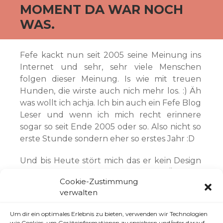
MOMENT DA WAR NOCH
WAS.
Fefe kackt nun seit 2005 seine Meinung ins
Internet und sehr, sehr viele Menschen
folgen dieser Meinung. Is wie mit treuen
Hunden, die wirste auch nich mehr los. :) Äh
was wollt ich achja. Ich bin auch ein Fefe Blog
Leser und wenn ich mich recht erinnere
sogar so seit Ende 2005 oder so. Also nicht so
erste Stunde sondern eher so erstes Jahr :D
Und bis Heute stört mich das er kein Design
will und auch keins hat :) Als Ästhetik
Cookie-Zustimmung
Legastheniker bekomme ich da generell
verwalten
Augenbluten wenn ich sein Blog lese.
Überall TEXT :D, meinung, wahrheiten und
Um dir ein optimales Erlebnis zu bieten, verwenden wir Technologien
ein paar traurige Tatsachen.
wie Cookies, um Geräteinformationen zu speichern und/oder darauf