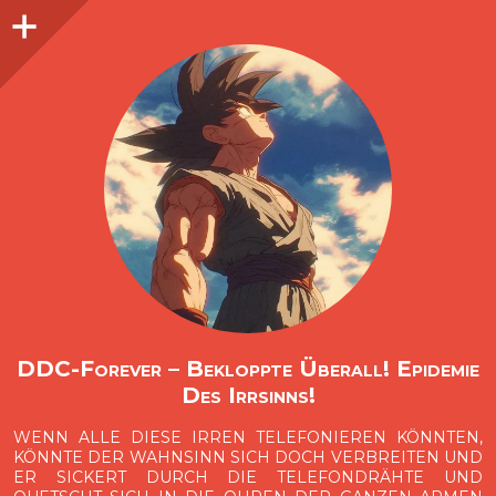
Seitenleiste
O
p
e
n
i
d
e
b
a
s
r
DDC-Forever – Bekloppte Überall! Epidemie
Des Irrsinns!
WENN ALLE DIESE IRREN TELEFONIEREN KÖNNTEN,
KÖNNTE DER WAHNSINN SICH DOCH VERBREITEN UND
ER SICKERT DURCH DIE TELEFONDRÄHTE UND