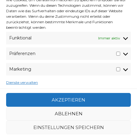
zuzugreifen. Wenn du diesen Technologien zustimmst, können wir
Daten wie das Surfverhalten oder eindeutige IDs auf dieser Website
Aber um das mal ins richtige Licht zu rücken :
verarbeiten. Wenn du deine Zustimmung nicht erteilst oder
( Er hat all seinen Content noch :( mein in die
zurückziehst, können bestimmte Merkmale und Funktionen
Jahre gekommener Content gammelt auf
beeinträchtigt werden.
einer 80GB Festplatte, deren Controller
Funktional
Immer aktiv
defekt ist, vor sich hin. Ich hab ja 2010 Radikal
aufgeräumt gehabt.
Hallo Welt von 2010
14
Präferenzen
Jahre … WTF. Und ich hab heute noch so
Präfer
viele Besucher wie vor 14 Jahren ;) und
Marketing
werde wohl nie ein Fefe werden.
Market
Dienste verwalten
alles gute herr Fefe auf weitere x Jahre
schwarze Schrift auf weißem Grund.
AKZEPTIEREN
ABLEHNEN
VERABREDUNG
31. MÄRZ 2015
VERFASSER
WYVERES
EINSTELLUNGEN SPEICHERN
CATEGORIES
FUNDSACHEN
,
GEDANKENMÜLL
,
SCHMERZEN
,
WELTVERACHTUNG
,
WUNDER
,
ZEUG