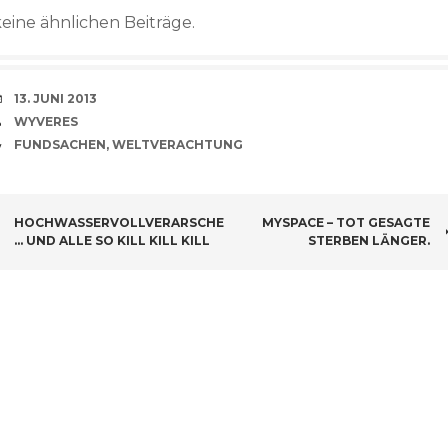
keine ähnlichen Beiträge.
VERABREDUNG
13. JUNI 2013
VERFASSER
WYVERES
CATEGORIES
FUNDSACHEN
,
WELTVERACHTUNG
BEITRAGSNAVIGATION
HOCHWASSERVOLLVERARSCHE
MYSPACE – TOT GESAGTE
… UND ALLE SO KILL KILL KILL
STERBEN LÄNGER.