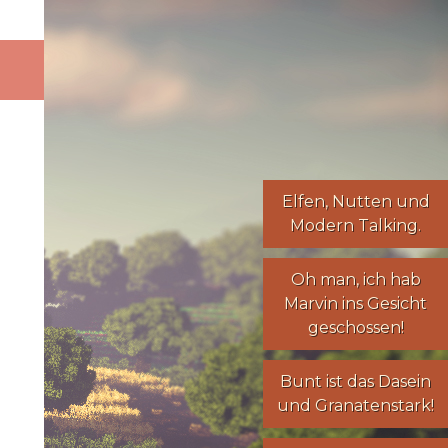
Elfen
,
Nutten
und
Modern Talking
.
Oh man, ich hab
Marvin ins Gesicht
geschossen!
Bunt ist das Dasein
und Granatenstark!