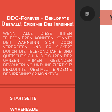
Standa
DDC-Forever – Bekloppte
Überall! Epidemie Des Irrsinns!
WENN ALLE DIESE IRREN
TELEFONIEREN KÖNNTEN, KÖNNTE
DER WAHNSINN SICH DOCH
VERBREITEN UND ER SICKERT
DURCH DIE TELEFONDRÄHTE UND
QUETSCHT SICH IN DIE OHREN DER
GANZEN ARMEN GESUNDEN
BEVÖLKERUNG UND INFIZIERT SIE!
BEKLOPPTE ÜBERALL! EPIDEMIE
DES IRRSINNS! (12 MONKEYS)
ZUM
STARTSEITE
INHALT
WYVERES.DE
SPRINGEN