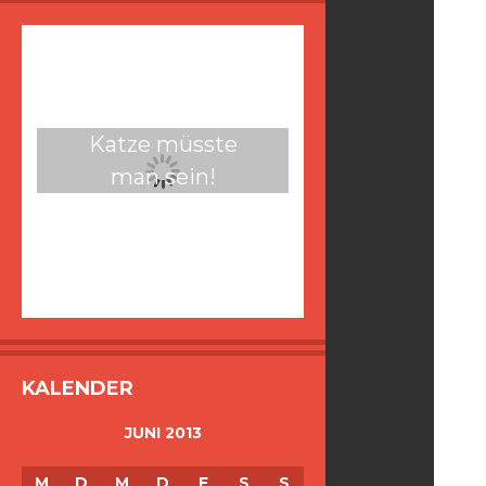
Katze müsste
man sein!
KALENDER
JUNI 2013
M
D
M
D
F
S
S