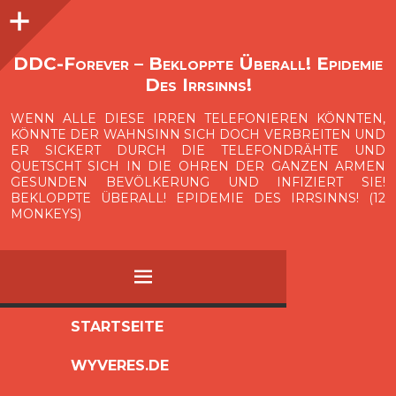
Seitenleiste
O
p
e
n
i
d
e
b
a
s
r
DDC-Forever – Bekloppte Überall! Epidemie
Des Irrsinns!
WENN ALLE DIESE IRREN TELEFONIEREN KÖNNTEN,
KÖNNTE DER WAHNSINN SICH DOCH VERBREITEN UND
ER SICKERT DURCH DIE TELEFONDRÄHTE UND
QUETSCHT SICH IN DIE OHREN DER GANZEN ARMEN
GESUNDEN BEVÖLKERUNG UND INFIZIERT SIE!
BEKLOPPTE ÜBERALL! EPIDEMIE DES IRRSINNS! (12
MONKEYS)
MENÜ
ZUM
STARTSEITE
INHALT
WYVERES.DE
SPRINGEN