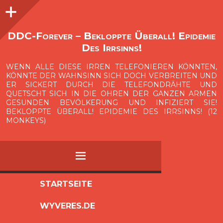
Seitenleiste
O
p
e
n
i
d
e
b
a
s
r
DDC-Forever – Bekloppte Überall! Epidemie
Des Irrsinns!
WENN ALLE DIESE IRREN TELEFONIEREN KÖNNTEN,
KÖNNTE DER WAHNSINN SICH DOCH VERBREITEN UND
ER SICKERT DURCH DIE TELEFONDRÄHTE UND
QUETSCHT SICH IN DIE OHREN DER GANZEN ARMEN
GESUNDEN BEVÖLKERUNG UND INFIZIERT SIE!
BEKLOPPTE ÜBERALL! EPIDEMIE DES IRRSINNS! (12
MONKEYS)
MENÜ
ZUM
STARTSEITE
INHALT
WYVERES.DE
SPRINGEN