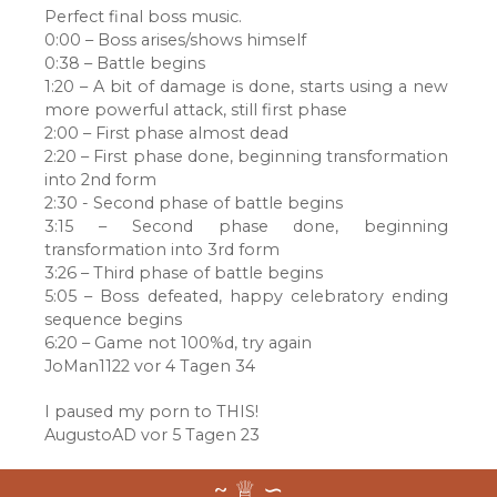
Perfect final boss music.
0:00 – Boss arises/shows himself
0:38 – Battle begins
1:20 – A bit of damage is done, starts using a new
more powerful attack, still first phase
2:00 – First phase almost dead
2:20 – First phase done, beginning transformation
into 2nd form
2:30 - Second phase of battle begins
3:15 – Second phase done, beginning
transformation into 3rd form
3:26 – Third phase of battle begins
5:05 – Boss defeated, happy celebratory ending
sequence begins
6:20 – Game not 100%d, try again
JoMan1122 vor 4 Tagen 34
I paused my porn to THIS!
AugustoAD vor 5 Tagen 23