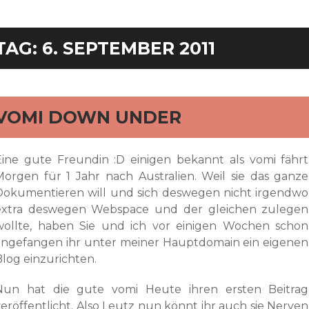
TAG:
6. SEPTEMBER 2011
rd
VOMI DOWN UNDER
Eine gute Freundin :D einigen bekannt als vomi fährt
Morgen für 1 Jahr nach Australien. Weil sie das ganze
Dokumentieren will und sich deswegen nicht irgendwo
extra deswegen Webspace und der gleichen zulegen
wollte, haben Sie und ich vor einigen Wochen schon
angefangen ihr unter meiner Hauptdomain ein eigenen
Blog einzurichten.
Nun hat die gute vomi Heute ihren ersten Beitrag
veröffentlicht. Also Leutz nun könnt ihr auch sie Nerven