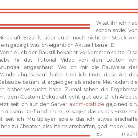
Wisst ihr ich hab
schon soviel von
Minecraft Erzählt, aber euch noch nicht ein Stück von
dem gezeigt was ich eigentlich Aktuell baue. ;D
Wenn euch der Baustil bekannt vorkommen sollte :D so
habt ihr das Tutorial Video von den Leuten von
Arundaal angeschaut. Wo ich mir die Bauweise der
Wände abgeschaut habe. Und ich finde diese Art des
Gebäude bauen ist ergiebiger als andere Methoden die
ich bisher versucht habe. Zumal sehen die Ergebnisse
mit dem Custom Dokucraft echt gut aus :D Ich Arbeite
jetzt seit ich auf den Server
aknm-craft.de
gejoined bin,
an diesem Dorf und ich muss sagen das es das Erste mal
ist seit ich Multiplayer spiele das ich etwas erschaffe
ohne zu Cheaten, also Items erschaffen, god mode usw.
Es macht