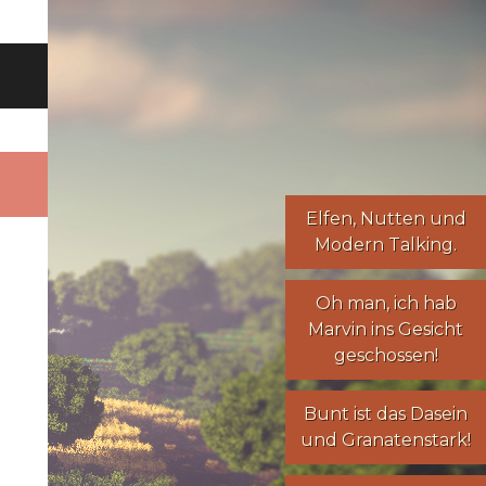
Elfen
,
Nutten
und
Modern Talking
.
Oh man, ich hab
Marvin ins Gesicht
geschossen!
Bunt ist das Dasein
und Granatenstark!