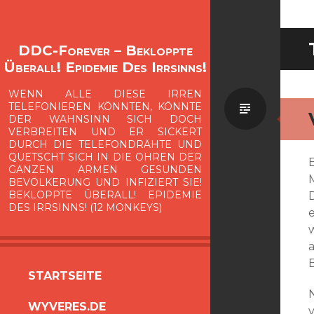
DDC-Forever – Bekloppte
Überall! Epidemie Des Irrsinns!
WENN ALLE DIESE IRREN
Standa
TELEFONIEREN KÖNNTEN, KÖNNTE
DER WAHNSINN SICH DOCH
VERBREITEN UND ER SICKERT
DURCH DIE TELEFONDRÄHTE UND
QUETSCHT SICH IN DIE OHREN DER
GANZEN ARMEN GESUNDEN
BEVÖLKERUNG UND INFIZIERT SIE!
BEKLOPPTE ÜBERALL! EPIDEMIE
DES IRRSINNS! (12 MONKEYS)
ZUM
STARTSEITE
INHALT
WYVERES.DE
SPRINGEN