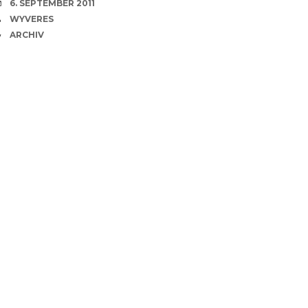
VERABREDUNG
6. SEPTEMBER 2011
VERFASSER
WYVERES
CATEGORIES
ARCHIV