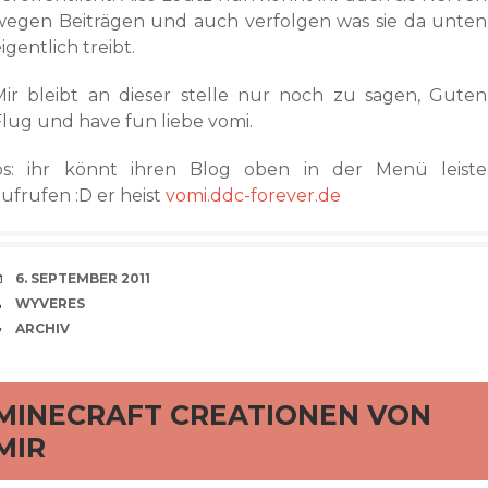
wegen Beiträgen und auch verfolgen was sie da unten
igentlich treibt.
Mir bleibt an dieser stelle nur noch zu sagen, Guten
Flug und have fun liebe vomi.
ps: ihr könnt ihren Blog oben in der Menü leiste
ufrufen :D er heist
vomi.ddc-forever.de
VERABREDUNG
6. SEPTEMBER 2011
VERFASSER
WYVERES
CATEGORIES
ARCHIV
rd
MINECRAFT CREATIONEN VON
MIR