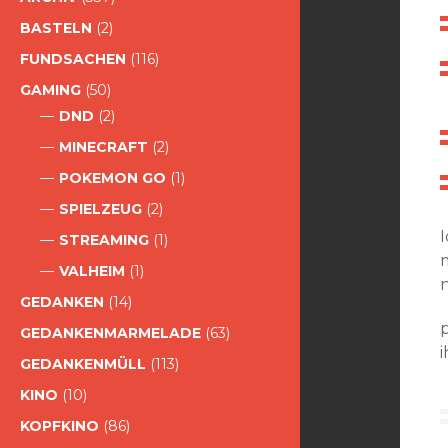
BASTELN
(2)
FUNDSACHEN
(116)
GAMING
(50)
DND
(2)
MINECRAFT
(2)
POKEMON GO
(1)
SPIELZEUG
(2)
STREAMING
(1)
VALHEIM
(1)
n
GEDANKEN
(14)
p
GEDANKENMARMELADE
(63)
GEDANKENMÜLL
(113)
KINO
(10)
KOPFKINO
(86)