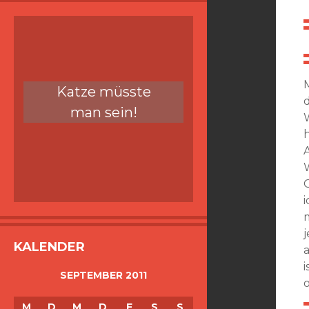
Katze müsste
man sein!
KALENDER
SEPTEMBER 2011
M
D
M
D
F
S
S