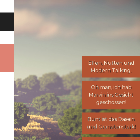
Elfen
,
Nutten
und
Modern Talking
.
Oh man, ich hab
Marvin ins Gesicht
geschossen!
Bunt ist das Dasein
und Granatenstark!