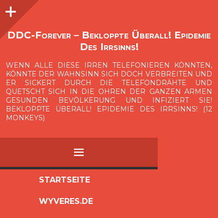
Seitenleiste
O
p
e
n
i
d
e
b
a
s
r
DDC-Forever – Bekloppte Überall! Epidemie
Des Irrsinns!
WENN ALLE DIESE IRREN TELEFONIEREN KÖNNTEN,
KÖNNTE DER WAHNSINN SICH DOCH VERBREITEN UND
ER SICKERT DURCH DIE TELEFONDRÄHTE UND
QUETSCHT SICH IN DIE OHREN DER GANZEN ARMEN
GESUNDEN BEVÖLKERUNG UND INFIZIERT SIE!
BEKLOPPTE ÜBERALL! EPIDEMIE DES IRRSINNS! (12
MONKEYS)
MENÜ
ZUM
STARTSEITE
INHALT
WYVERES.DE
SPRINGEN