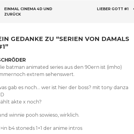
BEITRAGSNAVIGATION
EINMAL CINEMA 4D UND
LIEBER GOTT #1
ZURÜCK
EIN GEDANKE ZU “
SERIEN VON DAMALS
#1
”
SCHRÖDER
die batman animated series aus den 90ern ist (imho)
immernoch extrem sehenswert.
was gab es noch… wer ist hier der boss? mit tony danza
xD
zählt akte x noch?
und winnie pooh sowieso, wirklich.
>in b4 stoneds 1×1 der anime intros