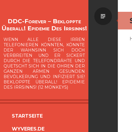
Standa
DDC-Forever – Bekloppte
Überall! Epidemie Des Irrsinns!
WENN ALLE DIESE IRREN
TELEFONIEREN KÖNNTEN, KÖNNTE
DER WAHNSINN SICH DOCH
VERBREITEN UND ER SICKERT
DURCH DIE TELEFONDRÄHTE UND
QUETSCHT SICH IN DIE OHREN DER
GANZEN ARMEN GESUNDEN
BEVÖLKERUNG UND INFIZIERT SIE!
BEKLOPPTE ÜBERALL! EPIDEMIE
DES IRRSINNS! (12 MONKEYS)
ZUM
STARTSEITE
INHALT
WYVERES.DE
SPRINGEN