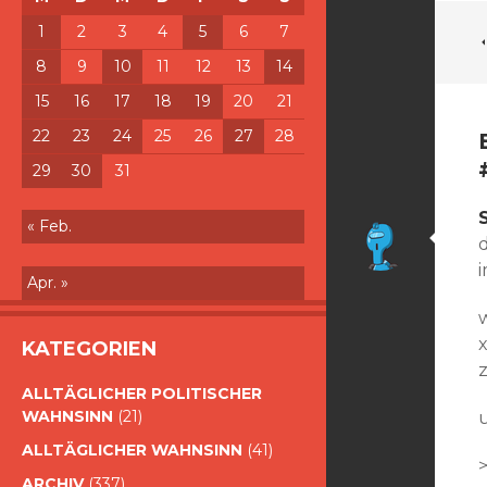
1
2
3
4
5
6
7
8
9
10
11
12
13
14
15
16
17
18
19
20
21
22
23
24
25
26
27
28
29
30
31
« Feb.
Apr. »
KATEGORIEN
ALLTÄGLICHER POLITISCHER
WAHNSINN
(21)
ALLTÄGLICHER WAHNSINN
(41)
>
ARCHIV
(337)