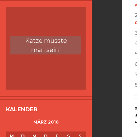
Katze müsste
man sein!
KALENDER
MÄRZ 2010
M
D
M
D
F
S
S