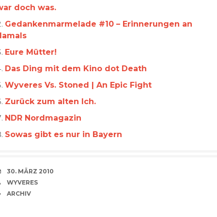
war doch was.
Gedankenmarmelade #10 – Erinnerungen an
damals
Eure Mütter!
Das Ding mit dem Kino dot Death
Wyveres Vs. Stoned | An Epic Fight
Zurück zum alten Ich.
NDR Nordmagazin
Sowas gibt es nur in Bayern
VERABREDUNG
30. MÄRZ 2010
VERFASSER
WYVERES
CATEGORIES
ARCHIV