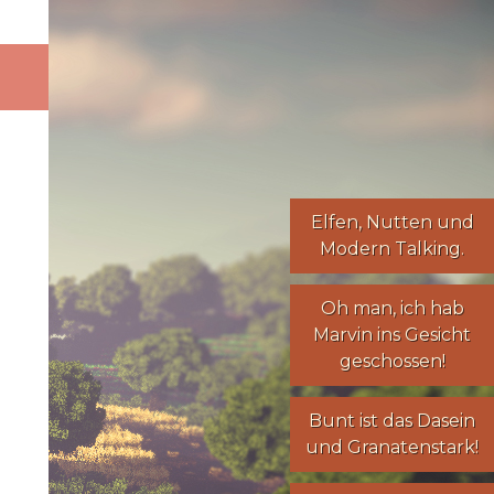
Elfen
,
Nutten
und
Modern Talking
.
Oh man, ich hab
Marvin ins Gesicht
geschossen!
Bunt ist das Dasein
und Granatenstark!