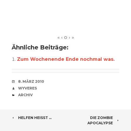
Ähnliche Beiträge:
Zum Wochenende Ende nochmal was.
VERABREDUNG
8. MÄRZ 2010
VERFASSER
WYVERES
CATEGORIES
ARCHIV
BEITRAGSNAVIGATION
HELFEN HEISST …
DIE ZOMBIE
APOCALYPSE