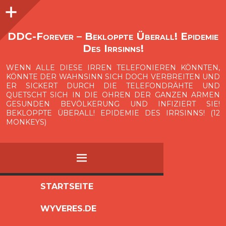
Seitenleiste
O
p
e
n
i
d
e
b
a
s
r
DDC-Forever – Bekloppte Überall! Epidemie
Des Irrsinns!
WENN ALLE DIESE IRREN TELEFONIEREN KÖNNTEN,
KÖNNTE DER WAHNSINN SICH DOCH VERBREITEN UND
ER SICKERT DURCH DIE TELEFONDRÄHTE UND
QUETSCHT SICH IN DIE OHREN DER GANZEN ARMEN
GESUNDEN BEVÖLKERUNG UND INFIZIERT SIE!
BEKLOPPTE ÜBERALL! EPIDEMIE DES IRRSINNS! (12
MONKEYS)
MENÜ
ZUM
STARTSEITE
INHALT
WYVERES.DE
SPRINGEN