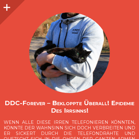
Seitenleiste
O
p
e
n
i
d
e
b
a
s
r
DDC-Forever – Bekloppte Überall! Epidemie
Des Irrsinns!
WENN ALLE DIESE IRREN TELEFONIEREN KÖNNTEN,
KÖNNTE DER WAHNSINN SICH DOCH VERBREITEN UND
ER SICKERT DURCH DIE TELEFONDRÄHTE UND