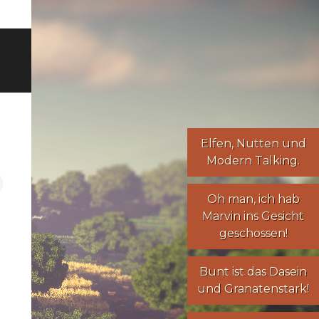
Elfen
,
Nutten
und
Modern Talking
.
Oh man, ich hab
Marvin ins Gesicht
geschossen!
Bunt ist das Dasein
und Granatenstark!